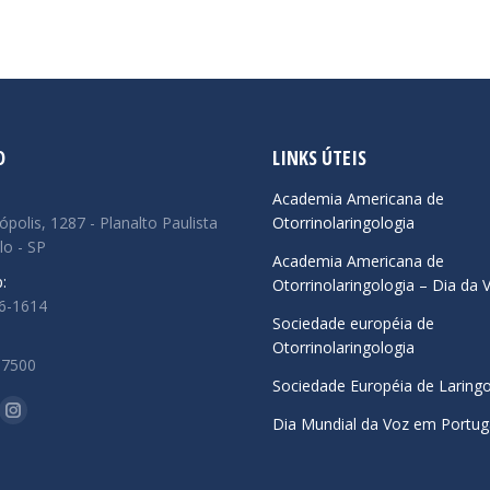
O
LINKS ÚTEIS
:
Academia Americana de
ópolis, 1287 - Planalto Paulista
Otorrinolaringologia
lo - SP
Academia Americana de
:
Otorrinolaringologia – Dia da 
66-1614
Sociedade européia de
Otorrinolaringologia
.7500
Sociedade Européia de Laringo
-nos em:
ok
uTube
Instagram
Dia Mundial da Voz em Portug
ge
page
ens
opens