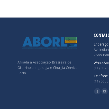
CONTAT
Endereço
Av. Indian
- São Pau
Afiliada à Associação Brasileira de
WhatsApp
Otorrinolaringologia e Cirurgia Cérvico-
(11) 952
Facial
Telefone:
(11) 5053
Encontre
Facebo
Yo
page
pa
opens
op