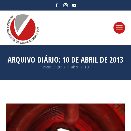
Facebook
Instagram
YouTube
page
page
page
opens
opens
opens
in
in
in
new
new
new
window
window
window
ARQUIVO DIÁRIO:
10 DE ABRIL DE 2013
Você está aqui:
Início
2013
abril
10