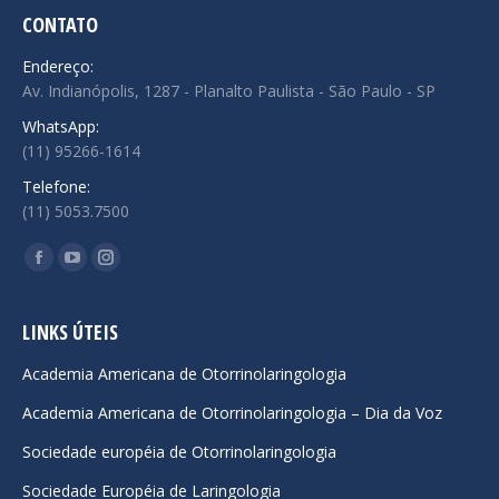
CONTATO
Endereço:
Av. Indianópolis, 1287 - Planalto Paulista - São Paulo - SP
WhatsApp:
(11) 95266-1614
Telefone:
(11) 5053.7500
Encontre-nos em:
Facebook
YouTube
Instagram
page
page
page
opens
opens
opens
LINKS ÚTEIS
in
in
in
Academia Americana de Otorrinolaringologia
new
new
new
Academia Americana de Otorrinolaringologia – Dia da Voz
window
window
window
Sociedade européia de Otorrinolaringologia
Sociedade Européia de Laringologia