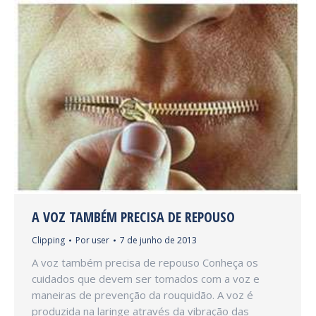
A VOZ TAMBÉM PRECISA DE REPOUSO
Clipping
Por
user
7 de junho de 2013
A voz também precisa de repouso Conheça os
cuidados que devem ser tomados com a voz e
maneiras de prevenção da rouquidão. A voz é
produzida na laringe através da vibração das