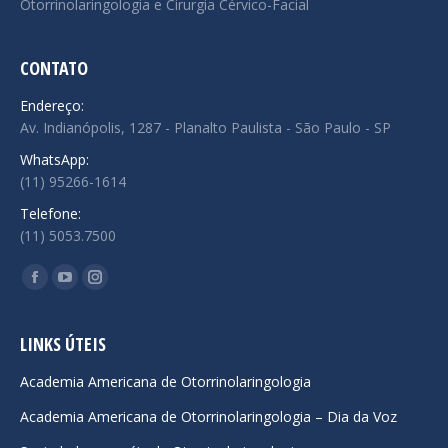
Otorrinolaringologia e Cirurgia Cérvico-Facial
CONTATO
Endereço:
Av. Indianópolis, 1287 - Planalto Paulista - São Paulo - SP
WhatsApp:
(11) 95266-1614
Telefone:
(11) 5053.7500
Encontre-nos em:
Facebook
YouTube
Instagram
page
page
page
opens
opens
opens
LINKS ÚTEIS
in
in
in
Academia Americana de Otorrinolaringologia
new
new
new
Academia Americana de Otorrinolaringologia – Dia da Voz
window
window
window