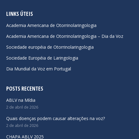
page
page
page
opens
opens
opens
LINKS ÚTEIS
in
in
in
Academia Americana de Otorrinolaringologia
new
new
new
Academia Americana de Otorrinolaringologia – Dia da Voz
window
window
window
Sociedade européia de Otorrinolaringologia
Sociedade Européia de Laringologia
Dia Mundial da Voz em Portugal
POSTS RECENTES
ABLV na Mídia
2 de abril de 2026
Quais doenças podem causar alterações na voz?
2 de abril de 2026
CHAPA ABLV 2025