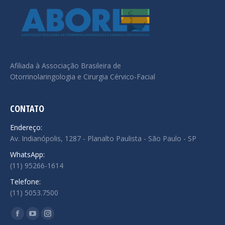
Afiliada à Associação Brasileira de
Otorrinolaringologia e Cirurgia Cérvico-Facial
CONTATO
Endereço:
Av. Indianópolis, 1287 - Planalto Paulista - São Paulo - SP
WhatsApp:
(11) 95266-1614
Telefone:
(11) 5053.7500
Encontre-nos em:
Facebook
YouTube
Instagram