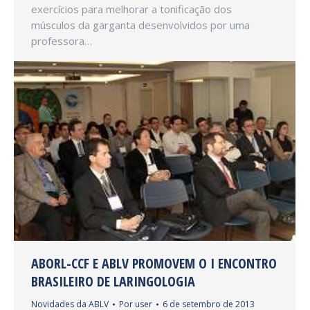
exercícios para melhorar a tonificação dos
músculos da garganta desenvolvidos por uma
professora…
ABORL-CCF E ABLV PROMOVEM O I ENCONTRO
BRASILEIRO DE LARINGOLOGIA
Novidades da ABLV
Por
user
6 de setembro de 2013