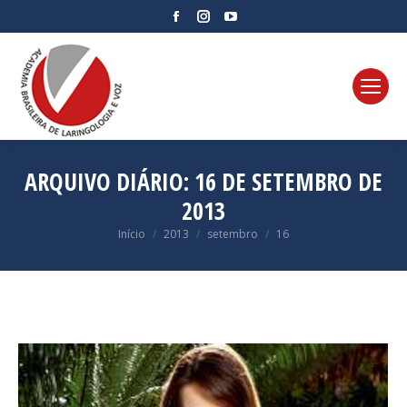
Facebook
Instagram
YouTube
page
page
page
opens
opens
opens
in
in
in
new
new
new
window
window
window
ARQUIVO DIÁRIO:
16 DE SETEMBRO DE
2013
Você está aqui:
Início
2013
setembro
16