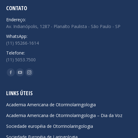
CONTATO
Endereço:
Av. Indianópolis, 1287 - Planalto Paulista - São Paulo - SP
WhatsApp:
(11) 95266-1614
Telefone:
(11) 5053.7500
Encontre-nos em:
Facebook
YouTube
Instagram
page
page
page
opens
opens
opens
LINKS ÚTEIS
in
in
in
Academia Americana de Otorrinolaringologia
new
new
new
Academia Americana de Otorrinolaringologia – Dia da Voz
window
window
window
Sociedade européia de Otorrinolaringologia
Sociedade Européia de Laringologia