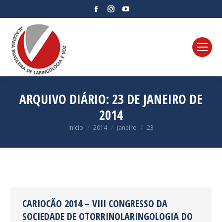
Facebook
Instagram
YouTube
page
page
page
opens
opens
opens
in
in
in
new
new
new
window
window
window
ARQUIVO DIÁRIO:
23 DE JANEIRO DE
2014
Você está aqui:
Início
2014
janeiro
23
CARIOCÃO 2014 – VIII CONGRESSO DA
SOCIEDADE DE OTORRINOLARINGOLOGIA DO