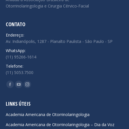
Otorrinolaringologia e Cirurgia Cérvico-Facial
CONTATO
Endereço:
Av. Indianópolis, 1287 - Planalto Paulista - São Paulo - SP
WhatsApp:
(11) 95266-1614
Telefone:
(11) 5053.7500
Encontre-nos em:
Facebook
YouTube
Instagram
page
page
page
opens
opens
opens
LINKS ÚTEIS
in
in
in
Academia Americana de Otorrinolaringologia
new
new
new
Academia Americana de Otorrinolaringologia – Dia da Voz
window
window
window