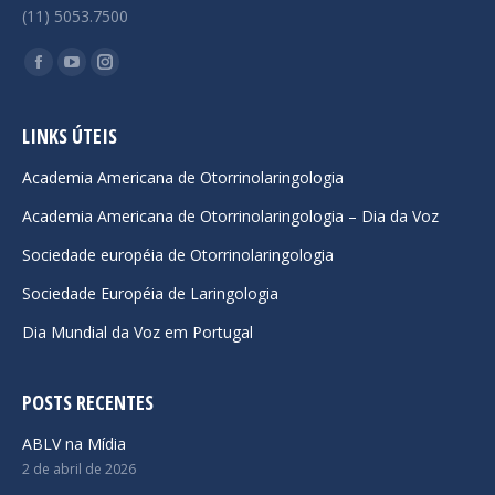
(11) 5053.7500
Encontre-nos em:
Facebook
YouTube
Instagram
page
page
page
opens
opens
opens
LINKS ÚTEIS
in
in
in
Academia Americana de Otorrinolaringologia
new
new
new
Academia Americana de Otorrinolaringologia – Dia da Voz
window
window
window
Sociedade européia de Otorrinolaringologia
Sociedade Européia de Laringologia
Dia Mundial da Voz em Portugal
POSTS RECENTES
ABLV na Mídia
2 de abril de 2026