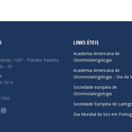
O
LINKS ÚTEIS
:
Academia Americana de
ópolis, 1287 - Planalto Paulista
Otorrinolaringologia
lo - SP
Academia Americana de
:
Otorrinolaringologia – Dia da 
66-1614
Sociedade européia de
Otorrinolaringologia
.7500
Sociedade Européia de Laringo
-nos em:
ok
uTube
Instagram
Dia Mundial da Voz em Portug
ge
page
ens
opens