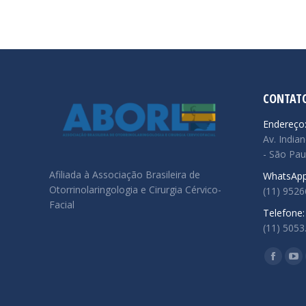
CONTAT
Endereço
Av. Indian
- São Pau
Afiliada à Associação Brasileira de
WhatsApp
Otorrinolaringologia e Cirurgia Cérvico-
(11) 952
Facial
Telefone:
(11) 5053
Encontre
Facebo
Yo
page
pa
opens
op