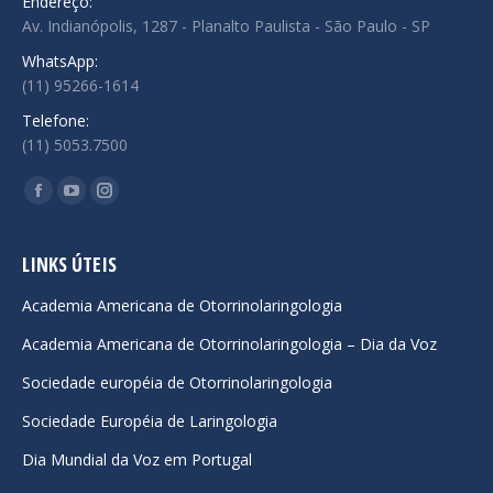
Endereço:
Av. Indianópolis, 1287 - Planalto Paulista - São Paulo - SP
WhatsApp:
(11) 95266-1614
Telefone:
(11) 5053.7500
Encontre-nos em:
Facebook
YouTube
Instagram
page
page
page
opens
opens
opens
LINKS ÚTEIS
in
in
in
Academia Americana de Otorrinolaringologia
new
new
new
Academia Americana de Otorrinolaringologia – Dia da Voz
window
window
window
Sociedade européia de Otorrinolaringologia
Sociedade Européia de Laringologia
Dia Mundial da Voz em Portugal