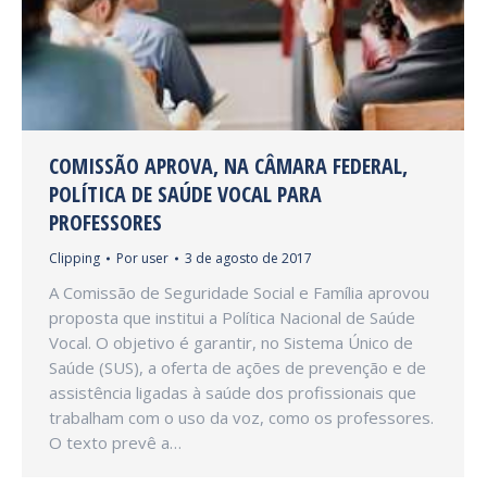
COMISSÃO APROVA, NA CÂMARA FEDERAL,
POLÍTICA DE SAÚDE VOCAL PARA
PROFESSORES
Clipping
Por
user
3 de agosto de 2017
A Comissão de Seguridade Social e Família aprovou
proposta que institui a Política Nacional de Saúde
Vocal. O objetivo é garantir, no Sistema Único de
Saúde (SUS), a oferta de ações de prevenção e de
assistência ligadas à saúde dos profissionais que
trabalham com o uso da voz, como os professores.
O texto prevê a…