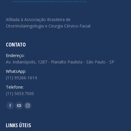
Afiliada à Associação Brasileira de
Otorrinolaringologia e Cirurgia Cérvico-Facial
CONTATO
Endereço:
Av. Indianópolis, 1287 - Planalto Paulista - São Paulo - SP
WhatsApp:
(11) 95266-1614
Telefone:
(11) 5053.7500
Encontre-nos em:
Facebook
YouTube
Instagram
page
page
page
opens
opens
opens
LINKS ÚTEIS