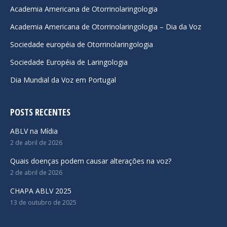
in
in
in
Academia Americana de Otorrinolaringologia
new
new
new
Academia Americana de Otorrinolaringologia – Dia da Voz
window
window
window
Sociedade européia de Otorrinolaringologia
Sociedade Européia de Laringologia
Dia Mundial da Voz em Portugal
POSTS RECENTES
ABLV na Mídia
2 de abril de 2026
Quais doenças podem causar alterações na voz?
2 de abril de 2026
CHAPA ABLV 2025
13 de outubro de 2025