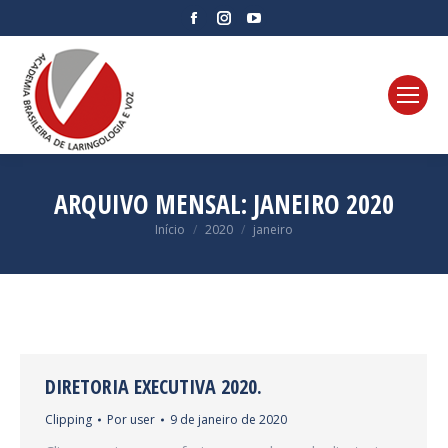
Facebook
Instagram
YouTube
page
page
page
opens
opens
opens
in
in
in
new
new
new
window
window
window
ARQUIVO MENSAL:
JANEIRO 2020
Você está aqui:
Início
2020
janeiro
DIRETORIA EXECUTIVA 2020.
Clipping
Por
user
9 de janeiro de 2020