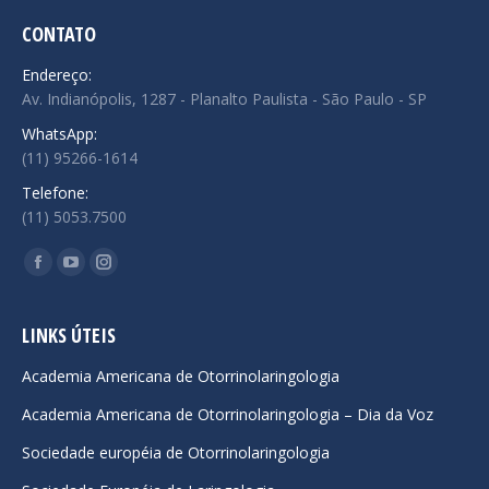
CONTATO
Endereço:
Av. Indianópolis, 1287 - Planalto Paulista - São Paulo - SP
WhatsApp:
(11) 95266-1614
Telefone:
(11) 5053.7500
Encontre-nos em:
Facebook
YouTube
Instagram
page
page
page
opens
opens
opens
LINKS ÚTEIS
in
in
in
Academia Americana de Otorrinolaringologia
new
new
new
Academia Americana de Otorrinolaringologia – Dia da Voz
window
window
window
Sociedade européia de Otorrinolaringologia