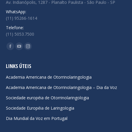
Av. Indianópolis, 1287 - Planalto Paulista - São Paulo - SP
WhatsApp:
(11) 95266-1614
Telefone:
(11) 5053.7500
Encontre-nos em:
Facebook
YouTube
Instagram
page
page
page
opens
opens
opens
LINKS ÚTEIS
in
in
in
Academia Americana de Otorrinolaringologia
new
new
new
Academia Americana de Otorrinolaringologia – Dia da Voz
window
window
window
Sociedade européia de Otorrinolaringologia
Sociedade Européia de Laringologia
Dia Mundial da Voz em Portugal