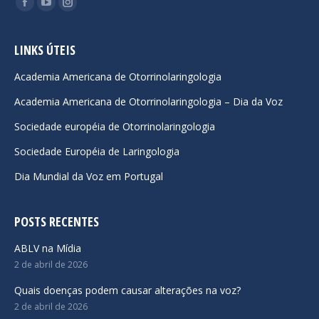
Facebook
YouTube
Instagram
page
page
page
opens
opens
opens
LINKS ÚTEIS
in
in
in
Academia Americana de Otorrinolaringologia
new
new
new
Academia Americana de Otorrinolaringologia – Dia da Voz
window
window
window
Sociedade européia de Otorrinolaringologia
Sociedade Européia de Laringologia
Dia Mundial da Voz em Portugal
POSTS RECENTES
ABLV na Mídia
2 de abril de 2026
Quais doenças podem causar alterações na voz?
2 de abril de 2026