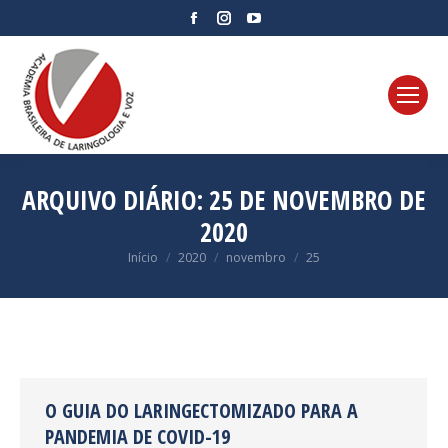
Facebook
Instagram
YouTube
page
page
page
opens
opens
opens
in
in
in
new
new
new
window
window
window
ARQUIVO DIÁRIO:
25 DE NOVEMBRO DE
2020
Você está aqui:
Início
2020
novembro
25
O GUIA DO LARINGECTOMIZADO PARA A
PANDEMIA DE COVID-19