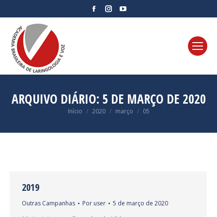
Facebook
Instagram
YouTube
page
page
page
opens
opens
opens
in
in
in
new
new
new
window
window
window
ARQUIVO DIÁRIO:
5 DE MARÇO DE 2020
Você está aqui:
Início
2020
março
05
2019
Outras Campanhas
Por
user
5 de março de 2020