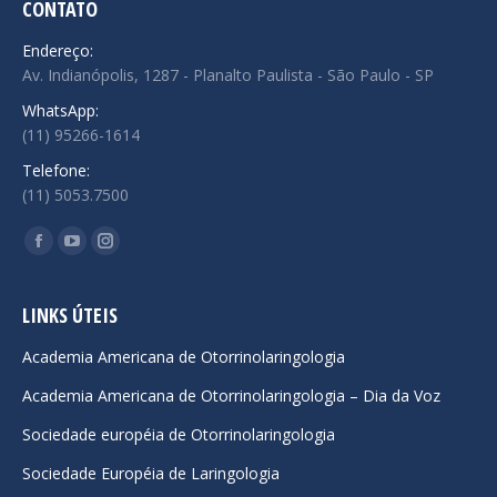
CONTATO
Endereço:
Av. Indianópolis, 1287 - Planalto Paulista - São Paulo - SP
WhatsApp:
(11) 95266-1614
Telefone:
(11) 5053.7500
Encontre-nos em:
Facebook
YouTube
Instagram
page
page
page
opens
opens
opens
LINKS ÚTEIS
in
in
in
Academia Americana de Otorrinolaringologia
new
new
new
Academia Americana de Otorrinolaringologia – Dia da Voz
window
window
window
Sociedade européia de Otorrinolaringologia
Sociedade Européia de Laringologia