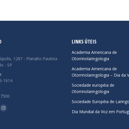
O
LINKS ÚTEIS
:
Academia Americana de
ópolis, 1287 - Planalto Paulista
Otorrinolaringologia
lo - SP
Academia Americana de
:
Otorrinolaringologia – Dia da 
66-1614
Sociedade européia de
Otorrinolaringologia
.7500
Sociedade Européia de Laringo
-nos em:
ok
uTube
Instagram
Dia Mundial da Voz em Portug
ge
page
ens
opens