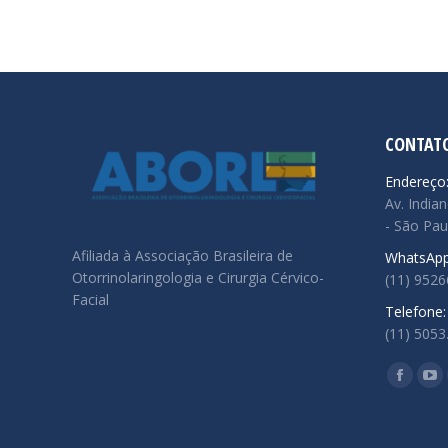
CONTAT
Endereço
Av. Indian
- São Pau
Afiliada à Associação Brasileira de
WhatsApp
Otorrinolaringologia e Cirurgia Cérvico-
(11) 952
Facial
Telefone:
(11) 5053
Encontre
Facebo
Yo
page
pa
opens
op