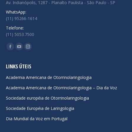
Av. Indianópolis, 1287 - Planalto Paulista - São Paulo - SP
WhatsApp:
(11) 95266-1614
Telefone:
(11) 5053.7500
Encontre-nos em:
Facebook
YouTube
Instagram
page
page
page
opens
opens
opens
LINKS ÚTEIS
in
in
in
Academia Americana de Otorrinolaringologia
new
new
new
Academia Americana de Otorrinolaringologia – Dia da Voz
window
window
window
Sociedade européia de Otorrinolaringologia
Sociedade Européia de Laringologia
Dia Mundial da Voz em Portugal