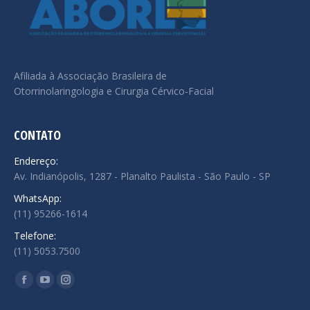
Afiliada à Associação Brasileira de
Otorrinolaringologia e Cirurgia Cérvico-Facial
CONTATO
Endereço:
Av. Indianópolis, 1287 - Planalto Paulista - São Paulo - SP
WhatsApp:
(11) 95266-1614
Telefone:
(11) 5053.7500
Encontre-nos em:
Facebook
YouTube
Instagram
page
page
page