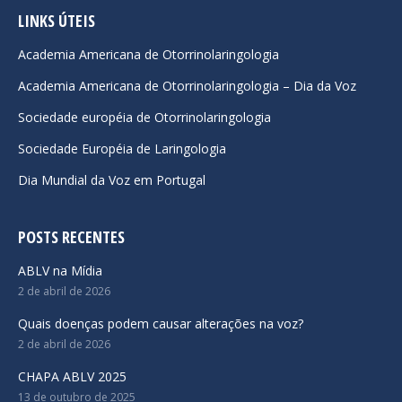
opens
opens
opens
LINKS ÚTEIS
in
in
in
Academia Americana de Otorrinolaringologia
new
new
new
Academia Americana de Otorrinolaringologia – Dia da Voz
window
window
window
Sociedade européia de Otorrinolaringologia
Sociedade Européia de Laringologia
Dia Mundial da Voz em Portugal
POSTS RECENTES
ABLV na Mídia
2 de abril de 2026
Quais doenças podem causar alterações na voz?
2 de abril de 2026
CHAPA ABLV 2025
13 de outubro de 2025