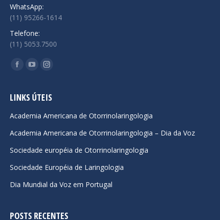
WhatsApp:
(11) 95266-1614
Telefone:
(11) 5053.7500
Encontre-nos em:
Facebook
YouTube
Instagram
page
page
page
opens
opens
opens
LINKS ÚTEIS
in
in
in
Academia Americana de Otorrinolaringologia
new
new
new
Academia Americana de Otorrinolaringologia – Dia da Voz
window
window
window
Sociedade européia de Otorrinolaringologia
Sociedade Européia de Laringologia
Dia Mundial da Voz em Portugal
POSTS RECENTES