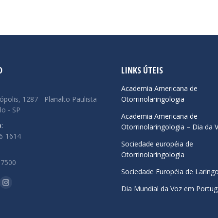
O
LINKS ÚTEIS
:
Academia Americana de
ópolis, 1287 - Planalto Paulista
Otorrinolaringologia
lo - SP
Academia Americana de
:
Otorrinolaringologia – Dia da 
66-1614
Sociedade européia de
Otorrinolaringologia
.7500
Sociedade Européia de Laringo
-nos em:
ok
uTube
Instagram
Dia Mundial da Voz em Portug
ge
page
ens
opens