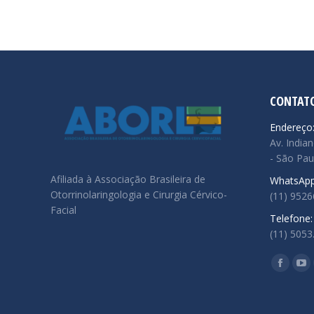
CONTAT
Endereço
Av. Indian
- São Pau
Afiliada à Associação Brasileira de
WhatsApp
Otorrinolaringologia e Cirurgia Cérvico-
(11) 952
Facial
Telefone:
(11) 5053
Encontre
Facebo
Yo
page
pa
opens
op