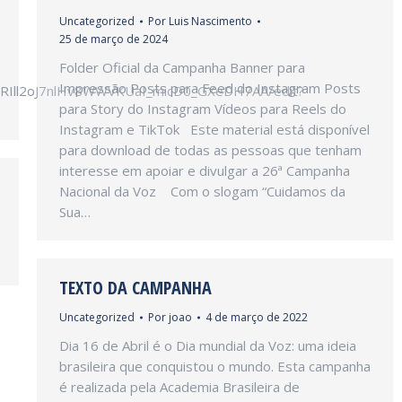
Uncategorized
Por
Luis Nascimento
25 de março de 2024
Folder Oficial da Campanha Banner para
Impressão Posts para Feed do Instagram Posts
3RIll2oJ7nlHv8WWVKUaI_micD0_GXeDH7AA/edit?
para Story do Instagram Vídeos para Reels do
Instagram e TikTok Este material está disponível
para download de todas as pessoas que tenham
interesse em apoiar e divulgar a 26ª Campanha
Nacional da Voz Com o slogam “Cuidamos da
Sua…
TEXTO DA CAMPANHA
Uncategorized
Por
joao
4 de março de 2022
Dia 16 de Abril é o Dia mundial da Voz: uma ideia
brasileira que conquistou o mundo. Esta campanha
é realizada pela Academia Brasileira de