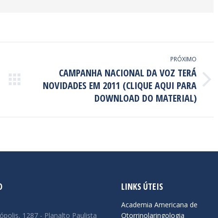
PRÓXIMO
CAMPANHA NACIONAL DA VOZ TERÁ
NOVIDADES EM 2011 (CLIQUE AQUI PARA
Próximo
post:
DOWNLOAD DO MATERIAL)
O
LINKS ÚTEIS
:
Academia Americana de
ópolis, 1287 - Planalto Paulista
Otorrinolaringologia