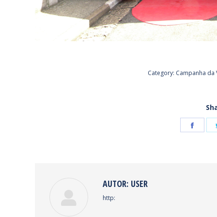
Category:
Campanha da V
Sha
Shar
on
Face
AUTOR:
USER
http: