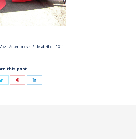
oz - Anteriores
8 de abril de 2011
re this post
e
Share
Share
Share
on
on
on
book
Twitter
Pinterest
LinkedIn