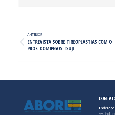
NAVEGAÇÃO
DE
ANTERIOR
ENTREVISTA SOBRE TIREOPLASTIAS COM O
POST:
Post
PROF. DOMINGOS TSUJI
anterior:
CONTAT
Endereço
Av. Indian