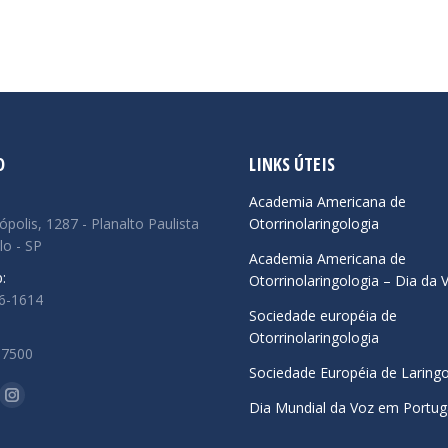
O
LINKS ÚTEIS
:
Academia Americana de
ópolis, 1287 - Planalto Paulista
Otorrinolaringologia
lo - SP
Academia Americana de
:
Otorrinolaringologia – Dia da 
66-1614
Sociedade européia de
Otorrinolaringologia
.7500
Sociedade Européia de Laringo
-nos em:
ok
uTube
Instagram
Dia Mundial da Voz em Portug
ge
page