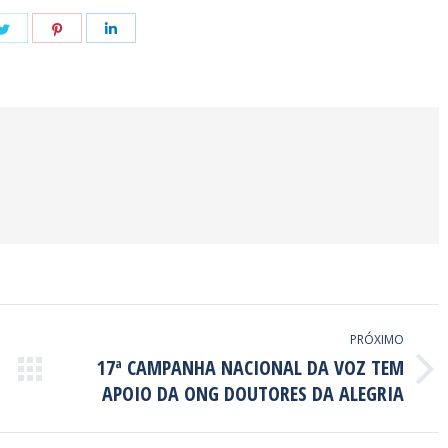
e
Share
Share
Share
on
on
on
book
Twitter
Pinterest
LinkedIn
PRÓXIMO
17ª CAMPANHA NACIONAL DA VOZ TEM
Próximo
APOIO DA ONG DOUTORES DA ALEGRIA
post: