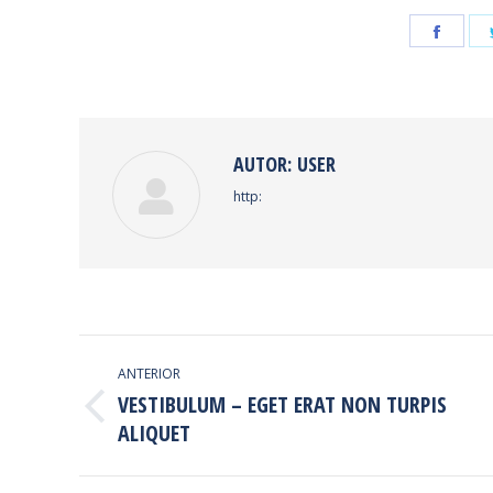
Shar
on
Face
AUTOR:
USER
http:
NAVEGAÇÃO
ANTERIOR
DE
VESTIBULUM – EGET ERAT NON TURPIS
Post
ALIQUET
POST:
anterior: