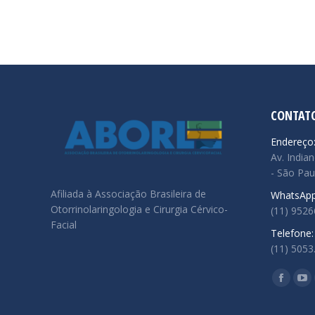
CONTAT
Endereço
Av. Indian
- São Pau
Afiliada à Associação Brasileira de
WhatsApp
Otorrinolaringologia e Cirurgia Cérvico-
(11) 952
Facial
Telefone:
(11) 5053
Encontre
Facebo
Yo
page
pa