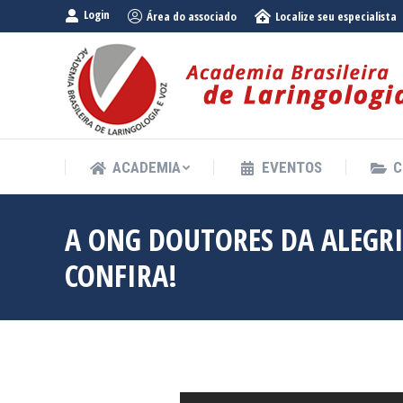
Login
Área do associado
Localize seu especialista
ACADEMIA
EVENTOS
C
ACADEMIA
EVENTOS
C
A ONG DOUTORES DA ALEGRI
CONFIRA!