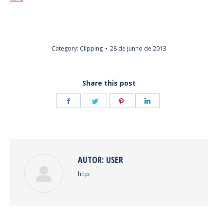
Category:
Clipping
28 de junho de 2013
Share this post
Share
Share
Share
Share
on
on
on
on
Facebook
Twitter
Pinterest
LinkedIn
AUTOR:
USER
http: