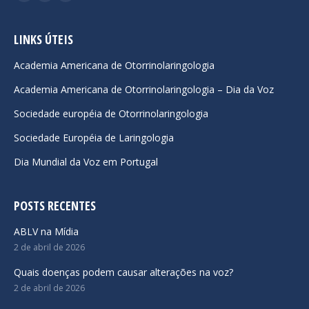
Facebook
YouTube
Instagram
page
page
page
opens
opens
opens
LINKS ÚTEIS
in
in
in
Academia Americana de Otorrinolaringologia
new
new
new
Academia Americana de Otorrinolaringologia – Dia da Voz
window
window
window
Sociedade européia de Otorrinolaringologia
Sociedade Européia de Laringologia
Dia Mundial da Voz em Portugal
POSTS RECENTES
ABLV na Mídia
2 de abril de 2026
Quais doenças podem causar alterações na voz?
2 de abril de 2026