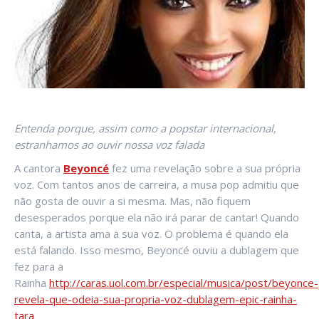
Entenda porque, assim como a popstar internacional,
estranhamos ao ouvir nossa voz falada
A cantora
Beyoncé
fez uma revelação sobre a sua própria
voz. Com tantos anos de carreira, a musa pop admitiu que
não gosta de ouvir a si mesma. Mas, não fiquem
desesperados porque ela não irá parar de cantar! Quando
canta, a artista ama a sua voz. O problema é quando ela
está falando. Isso mesmo, Beyoncé ouviu a dublagem que
fez para a
Rainha
http://caras.uol.com.br/especial/musica/post/beyonce-
revela-que-odeia-sua-propria-voz-dublagem-epic-rainha-
tara