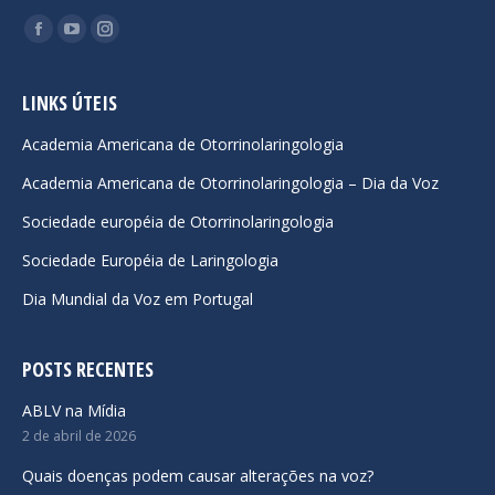
Encontre-nos em:
Facebook
YouTube
Instagram
page
page
page
opens
opens
opens
LINKS ÚTEIS
in
in
in
Academia Americana de Otorrinolaringologia
new
new
new
Academia Americana de Otorrinolaringologia – Dia da Voz
window
window
window
Sociedade européia de Otorrinolaringologia
Sociedade Européia de Laringologia
Dia Mundial da Voz em Portugal
POSTS RECENTES
ABLV na Mídia
2 de abril de 2026
Quais doenças podem causar alterações na voz?