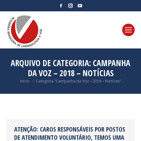
Facebook
Instagram
YouTube
page
page
page
opens
opens
opens
in
in
in
new
new
new
window
window
window
ARQUIVO DE CATEGORIA:
CAMPANHA
DA VOZ – 2018 – NOTÍCIAS
Você está aqui:
Início
Categoria "Campanha da Voz – 2018 – Notícias"
ATENÇÃO: CAROS RESPONSÁVEIS POR POSTOS
DE ATENDIMENTO VOLUNTÁRIO, TEMOS UMA