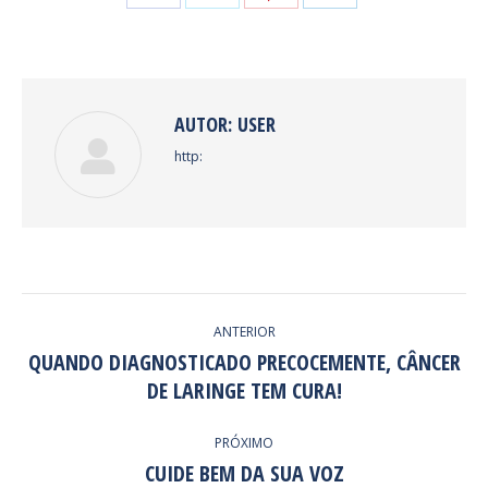
on
on
on
on
Facebook
Twitter
Pinterest
LinkedIn
AUTOR:
USER
http:
NAVEGAÇÃO
ANTERIOR
DE
QUANDO DIAGNOSTICADO PRECOCEMENTE, CÂNCER
Post
DE LARINGE TEM CURA!
POST:
anterior:
PRÓXIMO
CUIDE BEM DA SUA VOZ
Próximo