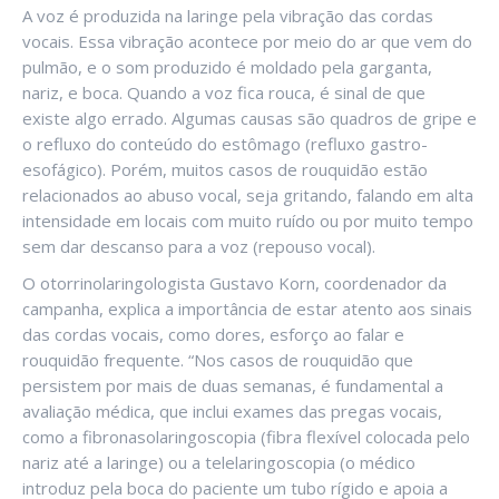
A voz é produzida na laringe pela vibração das cordas
vocais. Essa vibração acontece por meio do ar que vem do
pulmão, e o som produzido é moldado pela garganta,
nariz, e boca. Quando a voz fica rouca, é sinal de que
existe algo errado. Algumas causas são quadros de gripe e
o refluxo do conteúdo do estômago (refluxo gastro-
esofágico). Porém, muitos casos de rouquidão estão
relacionados ao abuso vocal, seja gritando, falando em alta
intensidade em locais com muito ruído ou por muito tempo
sem dar descanso para a voz (repouso vocal).
O otorrinolaringologista Gustavo Korn, coordenador da
campanha, explica a importância de estar atento aos sinais
das cordas vocais, como dores, esforço ao falar e
rouquidão frequente. “Nos casos de rouquidão que
persistem por mais de duas semanas, é fundamental a
avaliação médica, que inclui exames das pregas vocais,
como a fibronasolaringoscopia (fibra flexível colocada pelo
nariz até a laringe) ou a telelaringoscopia (o médico
introduz pela boca do paciente um tubo rígido e apoia a