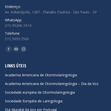
Endereço:
Av. Indianópolis, 1287 - Planalto Paulista - São Paulo - SP
WhatsApp:
(11) 95266-1614
Telefone:
(11) 5053.7500
Encontre-nos em:
Facebook
YouTube
Instagram
page
page
page
opens
opens
opens
LINKS ÚTEIS
in
in
in
Academia Americana de Otorrinolaringologia
new
new
new
Academia Americana de Otorrinolaringologia – Dia da Voz
window
window
window
Sociedade européia de Otorrinolaringologia
Sociedade Européia de Laringologia
Dia Mundial da Voz em Portugal