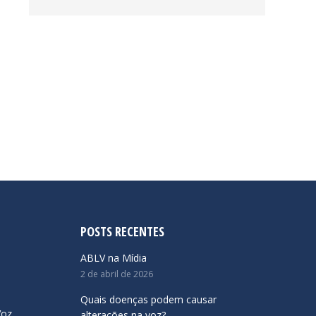
POSTS RECENTES
ABLV na Mídia
2 de abril de 2026
Quais doenças podem causar
Voz
alterações na voz?