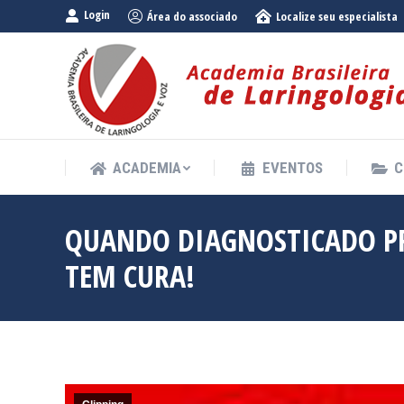
Login
Área do associado
Localize seu especialista
ACADEMIA
EVENTOS
C
ACADEMIA
EVENTOS
C
QUANDO DIAGNOSTICADO PR
TEM CURA!