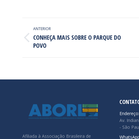
NAVEGAÇÃO
ANTERIOR
DE
CONHEÇA MAIS SOBRE O PARQUE DO
Post
POVO
POST:
anterior:
CONTAT
Endereço
Av. Indian
- São Pau
Afiliada à Associação Brasileira de
WhatsApp