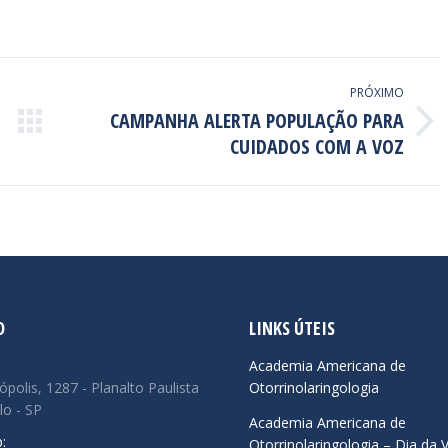
PRÓXIMO
CAMPANHA ALERTA POPULAÇÃO PARA
Próximo
CUIDADOS COM A VOZ
post:
O
LINKS ÚTEIS
:
Academia Americana de
ópolis, 1287 - Planalto Paulista
Otorrinolaringologia
lo - SP
Academia Americana de
:
Otorrinolaringologia – Dia da 