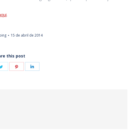
.
aqui
.
ping
15 de abril de 2014
re this post
e
Share
Share
Share
on
on
on
book
Twitter
Pinterest
LinkedIn