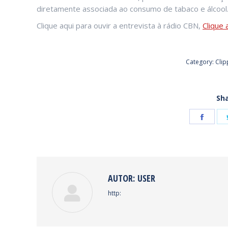
diretamente associada ao consumo de tabaco e álcool
Clique aqui para ouvir a entrevista à rádio CBN,
Clique 
Category:
Clip
Sha
Shar
on
Face
AUTOR:
USER
http: