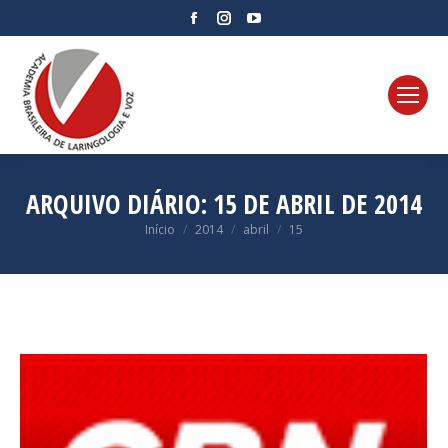
Facebook
Instagram
YouTube
page
page
page
opens
opens
opens
in
in
in
new
new
new
window
window
window
ARQUIVO DIÁRIO:
15 DE ABRIL DE 2014
Você está aqui:
Início
2014
abril
15