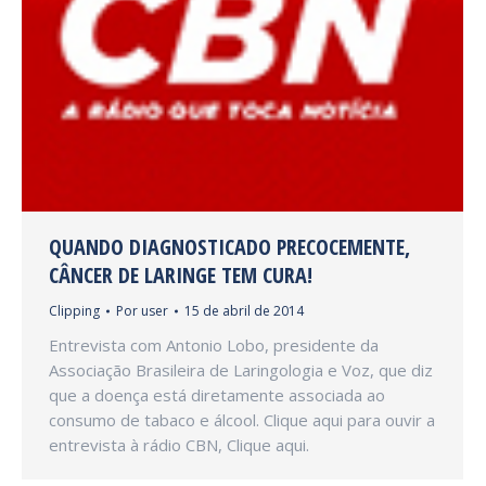
QUANDO DIAGNOSTICADO PRECOCEMENTE,
CÂNCER DE LARINGE TEM CURA!
Clipping
Por
user
15 de abril de 2014
Entrevista com Antonio Lobo, presidente da
Associação Brasileira de Laringologia e Voz, que diz
que a doença está diretamente associada ao
consumo de tabaco e álcool. Clique aqui para ouvir a
entrevista à rádio CBN, Clique aqui.