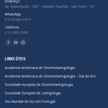
Endereço:
Av. Indianópolis, 1287 - Planalto Paulista - São Paulo - SP
WhatsApp:
(11) 95266-1614
Telefone:
(11) 5053.7500
Encontre-nos em:
Facebook
YouTube
Instagram
page
page
page
opens
opens
opens
LINKS ÚTEIS
in
in
in
Academia Americana de Otorrinolaringologia
new
new
new
Academia Americana de Otorrinolaringologia – Dia da Voz
window
window
window
Sociedade européia de Otorrinolaringologia
Sociedade Européia de Laringologia
Dia Mundial da Voz em Portugal