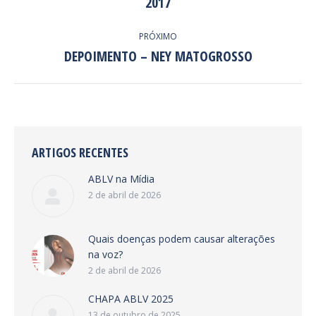
DE
2017
Post
anterior:
POST:
PRÓXIMO
DEPOIMENTO – NEY MATOGROSSO
Próximo
post:
ARTIGOS RECENTES
ABLV na Mídia
2 de abril de 2026
Quais doenças podem causar alterações
na voz?
2 de abril de 2026
CHAPA ABLV 2025
13 de outubro de 2025