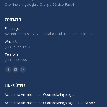
Otorrinolaringologia e Cirurgia Cérvico-Facial
CONTATO
Endereço:
Av. Indianópolis, 1287 - Planalto Paulista - São Paulo - SP
WhatsApp:
(11) 95266-1614
Telefone:
(11) 5053.7500
Encontre-nos em:
Facebook
YouTube
Instagram
page
page
page
opens
opens
opens
LINKS ÚTEIS
in
in
in
Academia Americana de Otorrinolaringologia
new
new
new
Academia Americana de Otorrinolaringologia – Dia da Voz
window
window
window