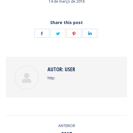
14 de março de 2018
Share this post
Share
Share
Share
Share
on
on
on
on
Facebook
Twitter
Pinterest
LinkedIn
AUTOR:
USER
http:
NAVEGAÇÃO
ANTERIOR