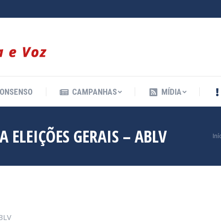
ONSENSO
CAMPANHAS
MÍDIA
ONSENSO
CAMPANHAS
MÍDIA
 ELEIÇÕES GERAIS – ABLV
Vo
Iní
BLV