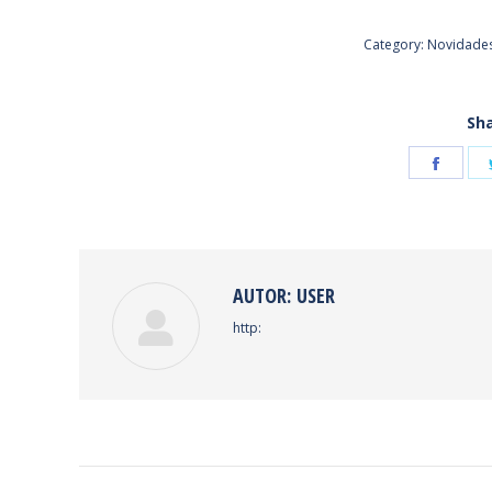
Category:
Novidade
Sha
Shar
on
Face
AUTOR:
USER
http:
NAVEGAÇÃO