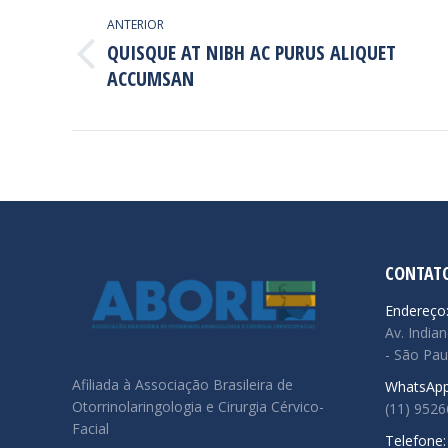
DE
ANTERIOR
QUISQUE AT NIBH AC PURUS ALIQUET
POST:
Post
ACCUMSAN
anterior:
CONTAT
Endereço
Av. Indian
- São Pau
Afiliada à Associação Brasileira de
WhatsApp
Otorrinolaringologia e Cirurgia Cérvico-
(11) 952
Facial
Telefone: