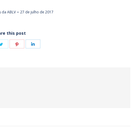
s da ABLV
27 de julho de 2017
re this post
e
Share
Share
Share
on
on
on
book
Twitter
Pinterest
LinkedIn