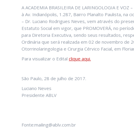
A ACADEMIA BRASILEIRA DE LARINGOLOGIA E VOZ – ABL
à Av. Indianópolis, 1.287, Bairro Planalto Paulista, n
– Dr. Luciano Rodrigues Neves, vem através do pres
Estatuto Social em vigor, que PROMOVERÁ, no períod
para Diretoria Executiva, sendo seus resultados, re
Ordinária que será realizada em 02 de novembro de 20
Otorrinolaringologia e Cirurgia Cérvico Facial, em Floria
Para visualizar o Edital
clique aqui.
São Paulo, 28 de julho de 2017.
Luciano Neves
Presidente ABLV
Fonte:mailing@ablv.com.br