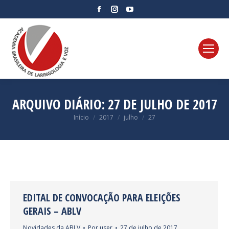
Facebook
Instagram
YouTube
page
page
page
opens
opens
opens
in
in
in
new
new
new
window
window
window
ARQUIVO DIÁRIO:
27 DE JULHO DE 2017
Você está aqui:
Início
2017
julho
27
EDITAL DE CONVOCAÇÃO PARA ELEIÇÕES
GERAIS – ABLV
Novidades da ABLV
Por
user
27 de julho de 2017