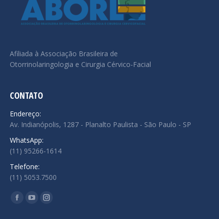
Afiliada à Associação Brasileira de
Otorrinolaringologia e Cirurgia Cérvico-Facial
CONTATO
Endereço:
Av. Indianópolis, 1287 - Planalto Paulista - São Paulo - SP
WhatsApp:
(11) 95266-1614
Telefone:
(11) 5053.7500
Encontre-nos em:
Facebook
YouTube
Instagram
page
page
page