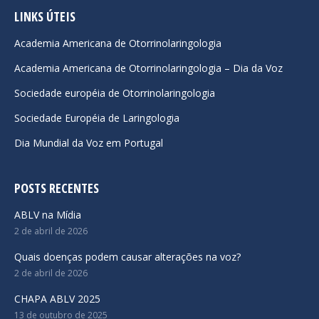
opens
opens
opens
LINKS ÚTEIS
in
in
in
Academia Americana de Otorrinolaringologia
new
new
new
Academia Americana de Otorrinolaringologia – Dia da Voz
window
window
window
Sociedade européia de Otorrinolaringologia
Sociedade Européia de Laringologia
Dia Mundial da Voz em Portugal
POSTS RECENTES
ABLV na Mídia
2 de abril de 2026
Quais doenças podem causar alterações na voz?
2 de abril de 2026
CHAPA ABLV 2025
13 de outubro de 2025