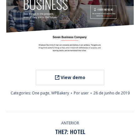
View demo
Categories:
One page
,
WPBakery
Por
user
26 de junho de 2019
PROJECT
ANTERIOR
NAVIGATION
THE7: HOTEL
Previous
project: