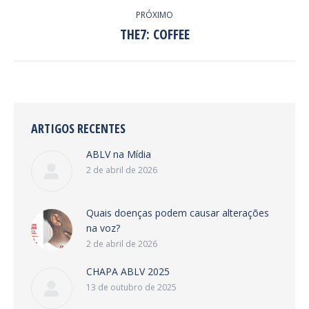
PRÓXIMO
THE7: COFFEE
Next
project:
ARTIGOS RECENTES
ABLV na Mídia
2 de abril de 2026
Quais doenças podem causar alterações
na voz?
2 de abril de 2026
CHAPA ABLV 2025
13 de outubro de 2025