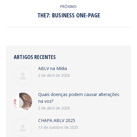
PRÓXIMO
THE7: BUSINESS ONE-PAGE
Next
project:
ARTIGOS RECENTES
ABLV na Mídia
2 de abril de 2026
Quais doenças podem causar alterações
na voz?
2 de abril de 2026
CHAPA ABLV 2025
13 de outubro de 2025