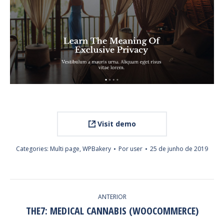
Visit demo
Categories:
Multi page
,
WPBakery
Por
user
25 de junho de 2019
PROJECT
ANTERIOR
NAVIGATION
THE7: MEDICAL CANNABIS (WOOCOMMERCE)
Previous
project: