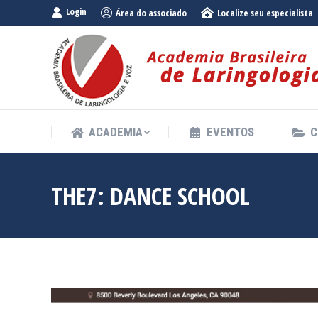
Login
Área do associado
Localize seu especialista
ACADEMIA
EVENTOS
C
ACADEMIA
EVENTOS
C
THE7: DANCE SCHOOL