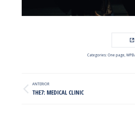
Categories:
One page
,
WPBa
PROJECT
ANTERIOR
NAVIGATION
THE7: MEDICAL CLINIC
Previous
project: