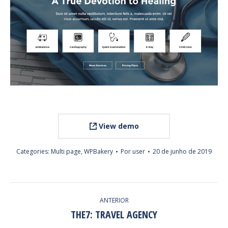
View demo
Categories:
Multi page
,
WPBakery
Por
user
20 de junho de 2019
PROJECT
ANTERIOR
NAVIGATION
THE7: TRAVEL AGENCY
Previous
project: