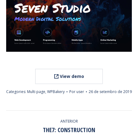
View demo
Categories:
Multi page
,
WPBakery
Por
user
26 de setembro de 2019
PROJECT
ANTERIOR
NAVIGATION
THE7: CONSTRUCTION
Previous
project: