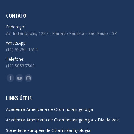
CONTATO
Endereço:
Av. Indianópolis, 1287 - Planalto Paulista - São Paulo - SP
WhatsApp:
(11) 95266-1614
Telefone:
(11) 5053.7500
Encontre-nos em:
Facebook
YouTube
Instagram
page
page
page
opens
opens
opens
LINKS ÚTEIS
in
in
in
Academia Americana de Otorrinolaringologia
new
new
new
Academia Americana de Otorrinolaringologia – Dia da Voz
window
window
window
Sociedade européia de Otorrinolaringologia