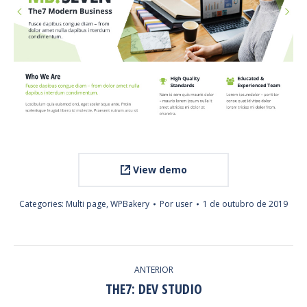
View demo
Categories:
Multi page
,
WPBakery
Por
user
1 de outubro de 2019
PROJECT
ANTERIOR
NAVIGATION
THE7: DEV STUDIO
Previous
project: