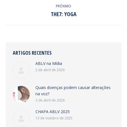
PRÓXIMO
THE7: YOGA
Next
project:
ARTIGOS RECENTES
ABLV na Mídia
2 de abril de 2026
Quais doenças podem causar alterações
na voz?
2 de abril de 2026
CHAPA ABLV 2025
13 de outubro de 2025