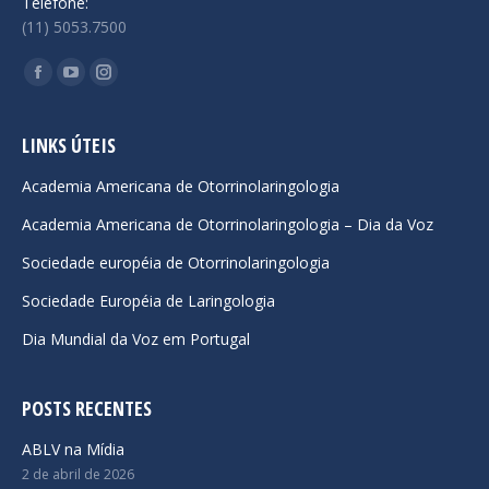
Telefone:
(11) 5053.7500
Encontre-nos em:
Facebook
YouTube
Instagram
page
page
page
opens
opens
opens
LINKS ÚTEIS
in
in
in
Academia Americana de Otorrinolaringologia
new
new
new
Academia Americana de Otorrinolaringologia – Dia da Voz
window
window
window
Sociedade européia de Otorrinolaringologia
Sociedade Européia de Laringologia
Dia Mundial da Voz em Portugal
POSTS RECENTES
ABLV na Mídia
2 de abril de 2026