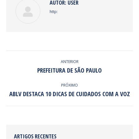
AUTOR:
USER
http:
NAVEGAÇÃO
ANTERIOR
DE
PREFEITURA DE SÃO PAULO
Post
anterior:
POST:
PRÓXIMO
ABLV DESTACA 10 DICAS DE CUIDADOS COM A VOZ
Próximo
post:
ARTIGOS RECENTES