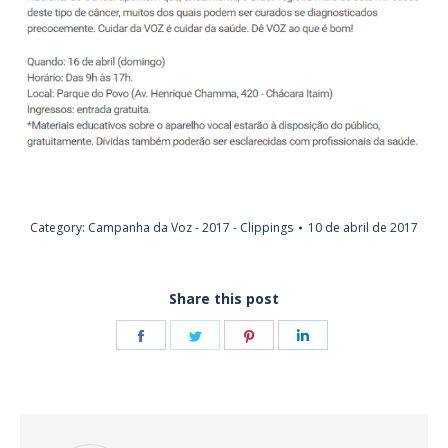
Category:
Campanha da Voz - 2017 - Clippings
10 de abril de 2017
Share this post
Share
Share
Share
Share
on
on
on
on
Facebook
Twitter
Pinterest
LinkedIn