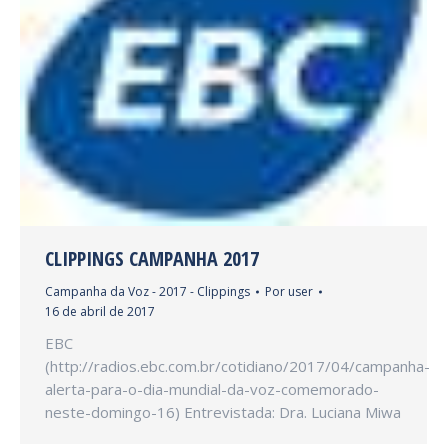
CLIPPINGS CAMPANHA 2017
Campanha da Voz - 2017 - Clippings
Por
user
16 de abril de 2017
EBC
(http://radios.ebc.com.br/cotidiano/2017/04/campanha-
alerta-para-o-dia-mundial-da-voz-comemorado-
neste-domingo-16) Entrevistada: Dra. Luciana Miwa