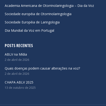
Academia Americana de Otorrinolaringologia – Dia da Voz
window
window
window
Sociedade européia de Otorrinolaringologia
Sociedade Européia de Laringologia
Dia Mundial da Voz em Portugal
POSTS RECENTES
ABLV na Mídia
2 de abril de 2026
Quais doenças podem causar alterações na voz?
2 de abril de 2026
CHAPA ABLV 2025
13 de outubro de 2025