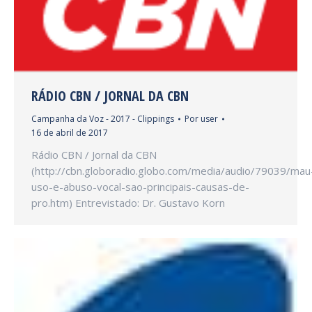
RÁDIO CBN / JORNAL DA CBN
Campanha da Voz - 2017 - Clippings
Por
user
16 de abril de 2017
Rádio CBN / Jornal da CBN
(http://cbn.globoradio.globo.com/media/audio/79039/mau
uso-e-abuso-vocal-sao-principais-causas-de-
pro.htm) Entrevistado: Dr. Gustavo Korn