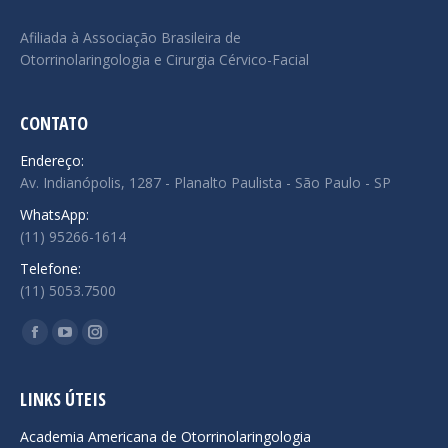
Afiliada à Associação Brasileira de
Otorrinolaringologia e Cirurgia Cérvico-Facial
CONTATO
Endereço:
Av. Indianópolis, 1287 - Planalto Paulista - São Paulo - SP
WhatsApp:
(11) 95266-1614
Telefone:
(11) 5053.7500
Encontre-nos em:
Facebook
YouTube
Instagram
page
page
page
opens
opens
opens
LINKS ÚTEIS
in
in
in
Academia Americana de Otorrinolaringologia
new
new
new