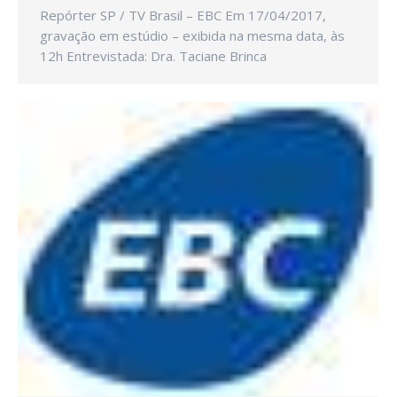
Repórter SP / TV Brasil – EBC Em 17/04/2017,
gravação em estúdio – exibida na mesma data, às
12h Entrevistada: Dra. Taciane Brinca