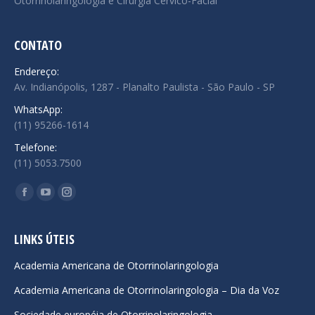
Otorrinolaringologia e Cirurgia Cérvico-Facial
CONTATO
Endereço:
Av. Indianópolis, 1287 - Planalto Paulista - São Paulo - SP
WhatsApp:
(11) 95266-1614
Telefone:
(11) 5053.7500
Encontre-nos em:
Facebook
YouTube
Instagram
page
page
page
opens
opens
opens
LINKS ÚTEIS
in
in
in
Academia Americana de Otorrinolaringologia
new
new
new
Academia Americana de Otorrinolaringologia – Dia da Voz
window
window
window
Sociedade européia de Otorrinolaringologia