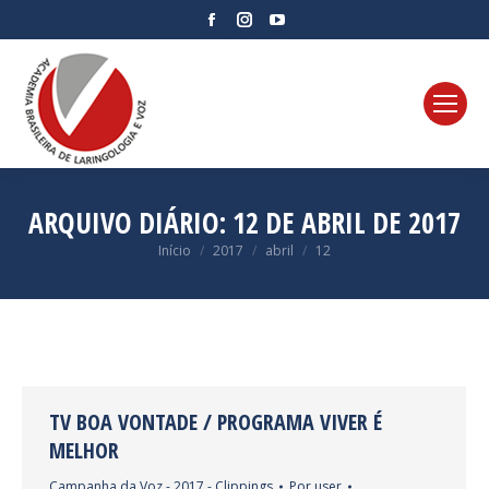
Facebook
Instagram
YouTube
page
page
page
opens
opens
opens
in
in
in
new
new
new
window
window
window
ARQUIVO DIÁRIO:
12 DE ABRIL DE 2017
Você está aqui:
Início
2017
abril
12
TV BOA VONTADE / PROGRAMA VIVER É
MELHOR
Campanha da Voz - 2017 - Clippings
Por
user