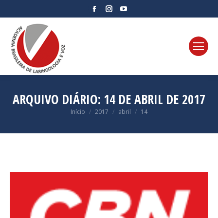
Facebook
Instagram
YouTube
page
page
page
opens
opens
opens
in
in
in
new
new
new
window
window
window
ARQUIVO DIÁRIO:
14 DE ABRIL DE 2017
Você está aqui:
Início
2017
abril
14