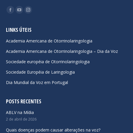
Encontre-nos em:
Facebook
YouTube
Instagram
page
page
page
opens
opens
opens
LINKS ÚTEIS
in
in
in
Academia Americana de Otorrinolaringologia
new
new
new
Academia Americana de Otorrinolaringologia – Dia da Voz
window
window
window
Sociedade européia de Otorrinolaringologia
Sociedade Européia de Laringologia
Dia Mundial da Voz em Portugal
POSTS RECENTES
ABLV na Mídia
2 de abril de 2026
Quais doenças podem causar alterações na voz?