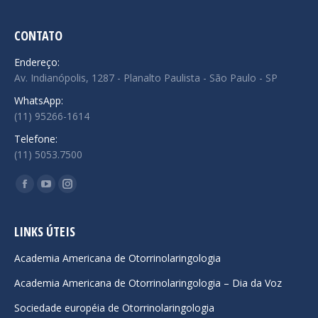
CONTATO
Endereço:
Av. Indianópolis, 1287 - Planalto Paulista - São Paulo - SP
WhatsApp:
(11) 95266-1614
Telefone:
(11) 5053.7500
Encontre-nos em:
Facebook
YouTube
Instagram
page
page
page
opens
opens
opens
LINKS ÚTEIS
in
in
in
Academia Americana de Otorrinolaringologia
new
new
new
Academia Americana de Otorrinolaringologia – Dia da Voz
window
window
window
Sociedade européia de Otorrinolaringologia