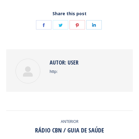
Share this post
Share
Share
Share
Share
on
on
on
on
Facebook
Twitter
Pinterest
LinkedIn
AUTOR:
USER
http:
NAVEGAÇÃO
ANTERIOR
DE
RÁDIO CBN / GUIA DE SAÚDE
Post
anterior: