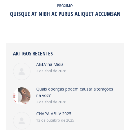
POST:
PRÓXIMO
QUISQUE AT NIBH AC PURUS ALIQUET ACCUMSAN
Próximo
post:
ARTIGOS RECENTES
ABLV na Mídia
2 de abril de 2026
Quais doenças podem causar alterações
na voz?
2 de abril de 2026
CHAPA ABLV 2025
13 de outubro de 2025