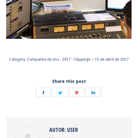
Category:
Campanha da Voz - 2017 - Clippings
15 de abril de 2017
Share this post
Share
Share
Share
Share
on
on
on
on
Facebook
Twitter
Pinterest
LinkedIn
AUTOR:
USER