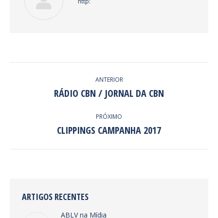
http:
NAVEGAÇÃO
ANTERIOR
DE
RÁDIO CBN / JORNAL DA CBN
Post
anterior:
POST:
PRÓXIMO
CLIPPINGS CAMPANHA 2017
Próximo
post:
ARTIGOS RECENTES
ABLV na Mídia