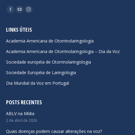
Encontre-nos em:
Facebook
YouTube
Instagram
page
page
page
opens
opens
opens
LINKS ÚTEIS
in
in
in
Academia Americana de Otorrinolaringologia
new
new
new
Academia Americana de Otorrinolaringologia – Dia da Voz
window
window
window
Sociedade européia de Otorrinolaringologia
Sociedade Européia de Laringologia
Dia Mundial da Voz em Portugal
POSTS RECENTES
ABLV na Mídia
2 de abril de 2026
Quais doenças podem causar alterações na voz?