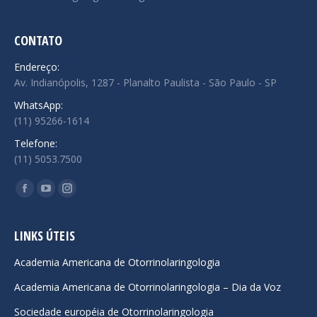
CONTATO
Endereço:
Av. Indianópolis, 1287 - Planalto Paulista - São Paulo - SP
WhatsApp:
(11) 95266-1614
Telefone:
(11) 5053.7500
Encontre-nos em:
Facebook
YouTube
Instagram
page
page
page
opens
opens
opens
LINKS ÚTEIS
in
in
in
Academia Americana de Otorrinolaringologia
new
new
new
Academia Americana de Otorrinolaringologia – Dia da Voz
window
window
window
Sociedade européia de Otorrinolaringologia