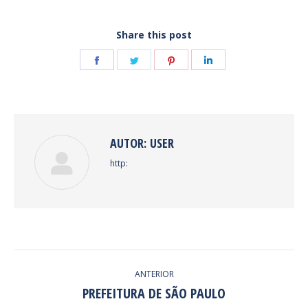
Share this post
Share
Share
Share
Share
on
on
on
on
Facebook
Twitter
Pinterest
LinkedIn
AUTOR:
USER
http:
NAVEGAÇÃO
ANTERIOR
DE
PREFEITURA DE SÃO PAULO
Post
anterior: