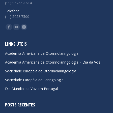
(11) 95266-1614
Telefone:
(11) 5053.7500
Encontre-nos em:
Facebook
YouTube
Instagram
page
page
page
opens
opens
opens
LINKS ÚTEIS
in
in
in
Academia Americana de Otorrinolaringologia
new
new
new
Academia Americana de Otorrinolaringologia – Dia da Voz
window
window
window
Sociedade européia de Otorrinolaringologia
Sociedade Européia de Laringologia
Dia Mundial da Voz em Portugal
POSTS RECENTES