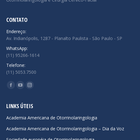
CONTATO
Endereço:
Av. Indianópolis, 1287 - Planalto Paulista - São Paulo - SP
WhatsApp:
(11) 95266-1614
Telefone:
(11) 5053.7500
Encontre-nos em:
Facebook
YouTube
Instagram
page
page
page
opens
opens
opens
LINKS ÚTEIS
in
in
in
Academia Americana de Otorrinolaringologia
new
new
new
Academia Americana de Otorrinolaringologia – Dia da Voz
window
window
window
Sociedade européia de Otorrinolaringologia