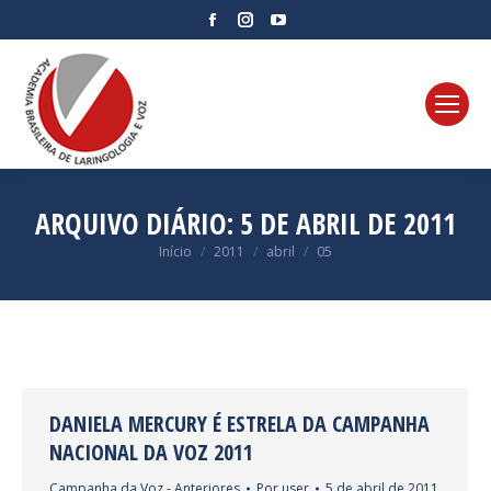
Facebook
Instagram
YouTube
page
page
page
opens
opens
opens
in
in
in
new
new
new
window
window
window
ARQUIVO DIÁRIO:
5 DE ABRIL DE 2011
Você está aqui:
Início
2011
abril
05
DANIELA MERCURY É ESTRELA DA CAMPANHA
NACIONAL DA VOZ 2011
Campanha da Voz - Anteriores
Por
user
5 de abril de 2011