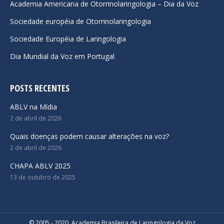
Academia Americana de Otorrinolaringologia – Dia da Voz
window
window
window
Sociedade européia de Otorrinolaringologia
Sociedade Européia de Laringologia
Dia Mundial da Voz em Portugal
POSTS RECENTES
ABLV na Mídia
2 de abril de 2026
Quais doenças podem causar alterações na voz?
2 de abril de 2026
CHAPA ABLV 2025
13 de outubro de 2025
© 2005 - 2020. Academia Brasileira de Laringologia da Voz