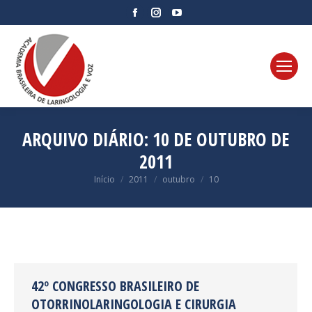
Facebook
Instagram
YouTube
page
page
page
opens
opens
opens
in
in
in
new
new
new
window
window
window
ARQUIVO DIÁRIO:
10 DE OUTUBRO DE
2011
Você está aqui:
Início
2011
outubro
10
42º CONGRESSO BRASILEIRO DE
OTORRINOLARINGOLOGIA E CIRURGIA