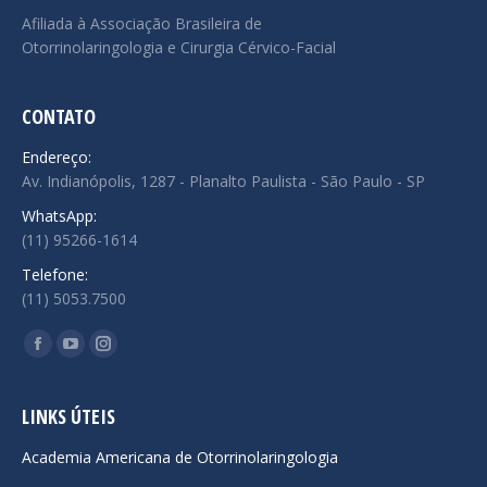
Afiliada à Associação Brasileira de
Otorrinolaringologia e Cirurgia Cérvico-Facial
CONTATO
Endereço:
Av. Indianópolis, 1287 - Planalto Paulista - São Paulo - SP
WhatsApp:
(11) 95266-1614
Telefone:
(11) 5053.7500
Encontre-nos em:
Facebook
YouTube
Instagram
page
page
page
opens
opens
opens
LINKS ÚTEIS
in
in
in
Academia Americana de Otorrinolaringologia
new
new
new