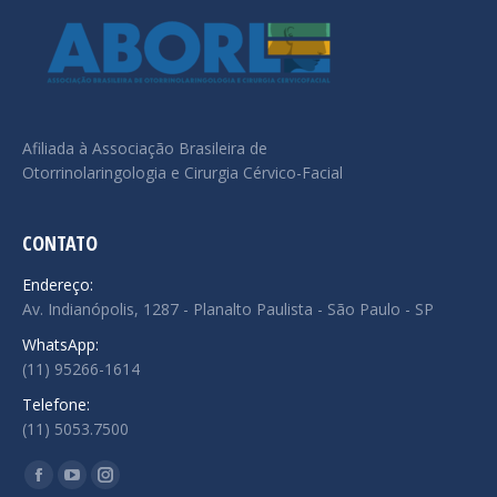
Afiliada à Associação Brasileira de
Otorrinolaringologia e Cirurgia Cérvico-Facial
CONTATO
Endereço:
Av. Indianópolis, 1287 - Planalto Paulista - São Paulo - SP
WhatsApp:
(11) 95266-1614
Telefone:
(11) 5053.7500
Encontre-nos em:
Facebook
YouTube
Instagram