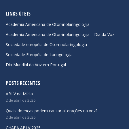
page
page
page
opens
opens
opens
LINKS ÚTEIS
in
in
in
Academia Americana de Otorrinolaringologia
new
new
new
Academia Americana de Otorrinolaringologia – Dia da Voz
window
window
window
Sociedade européia de Otorrinolaringologia
Sociedade Européia de Laringologia
Dia Mundial da Voz em Portugal
POSTS RECENTES
ABLV na Mídia
2 de abril de 2026
Quais doenças podem causar alterações na voz?
2 de abril de 2026
CHAPA ABLV 2025