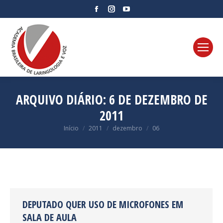
Facebook
Instagram
YouTube
page
page
page
opens
opens
opens
in
in
in
new
new
new
window
window
window
ARQUIVO DIÁRIO:
6 DE DEZEMBRO DE
2011
Você está aqui:
Início
2011
dezembro
06
DEPUTADO QUER USO DE MICROFONES EM
SALA DE AULA