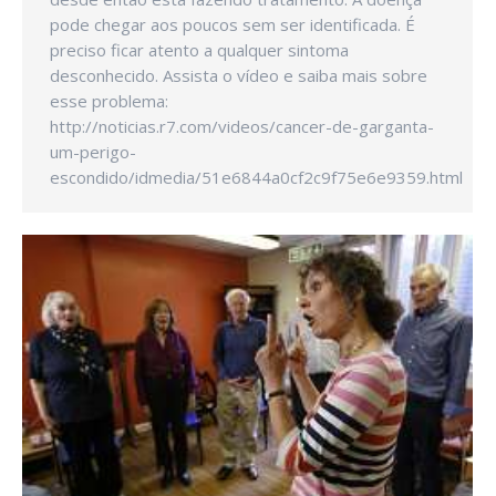
pode chegar aos poucos sem ser identificada. É
preciso ficar atento a qualquer sintoma
desconhecido. Assista o vídeo e saiba mais sobre
esse problema:
http://noticias.r7.com/videos/cancer-de-garganta-
um-perigo-
escondido/idmedia/51e6844a0cf2c9f75e6e9359.html