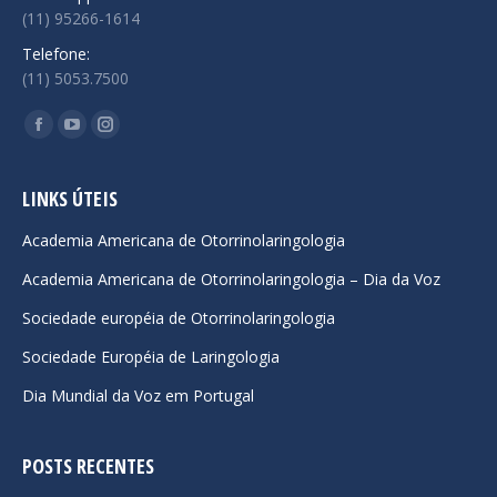
(11) 95266-1614
Telefone:
(11) 5053.7500
Encontre-nos em:
Facebook
YouTube
Instagram
page
page
page
opens
opens
opens
LINKS ÚTEIS
in
in
in
Academia Americana de Otorrinolaringologia
new
new
new
Academia Americana de Otorrinolaringologia – Dia da Voz
window
window
window
Sociedade européia de Otorrinolaringologia
Sociedade Européia de Laringologia
Dia Mundial da Voz em Portugal
POSTS RECENTES