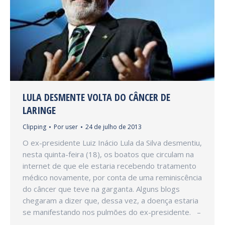
LULA DESMENTE VOLTA DO CÂNCER DE
LARINGE
Clipping
Por
user
24 de julho de 2013
O ex-presidente Luiz Inácio Lula da Silva desmentiu,
nesta quinta-feira (18), os boatos que circulam na
internet de que ele estaria recebendo tratamento
médico novamente, por conta de uma reminiscência
do câncer que teve na garganta. Alguns blogs
chegaram a dizer que, dessa vez, a doença estaria
se manifestando nos pulmões do ex-presidente. –
…