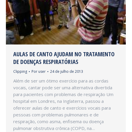
AULAS DE CANTO AJUDAM NO TRATAMENTO
DE DOENÇAS RESPIRATÓRIAS
Clipping
Por
user
24 de julho de 2013
Além de ser um ótimo exercício para as cordas
vocais, cantar pode ser uma alternativa divertida
para pacientes com problemas de respiração Um
hospital em Londres, na Inglaterra, passou a
oferecer aulas de canto e exercícios vocais para
pessoas com problemas pulmonares e de
respiração, como asma, enfisema ou doença
pulmonar obstrutiva crônica (COPD, na…