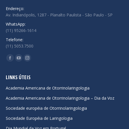
Endereço:
Av. Indianópolis, 1287 - Planalto Paulista - São Paulo - SP
WhatsApp:
(11) 95266-1614
Telefone:
(11) 5053.7500
Encontre-nos em:
Facebook
YouTube
Instagram
page
page
page
opens
opens
opens
LINKS ÚTEIS
in
in
in
Academia Americana de Otorrinolaringologia
new
new
new
Academia Americana de Otorrinolaringologia – Dia da Voz
window
window
window
Sociedade européia de Otorrinolaringologia
Sociedade Européia de Laringologia
Dia Mundial da Voz em Portugal