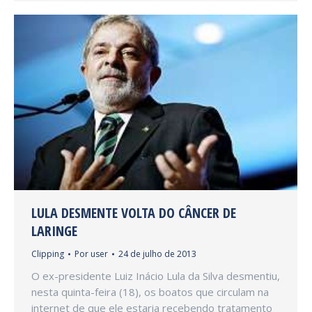
LULA DESMENTE VOLTA DO CÂNCER DE
LARINGE
Clipping
Por
user
24 de julho de 2013
O ex-presidente Luiz Inácio Lula da Silva desmentiu,
nesta quinta-feira (18), os boatos que circulam na
internet de que ele estaria recebendo tratamento