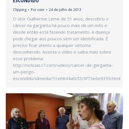
ESCONDIDO
Clipping
Por
user
24 de julho de 2013
O ator Guilherme Leme de 51 anos, descobriu o
câncer na garganta há pouco mais de um mês e
desde então está fazendo tratamento. A doença
pode chegar aos poucos sem ser identificada. É
preciso ficar atento a qualquer sintoma
desconhecido. Assista o vídeo e saiba mais sobre
esse problema:
http://noticias.r7.com/videos/cancer-de-garganta-
um-perigo-
escondido/idmedia/51e6844a0cf2c9f75e6e9359.html