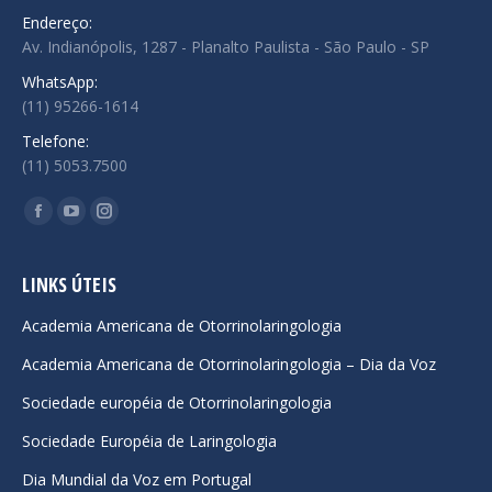
Endereço:
Av. Indianópolis, 1287 - Planalto Paulista - São Paulo - SP
WhatsApp:
(11) 95266-1614
Telefone:
(11) 5053.7500
Encontre-nos em:
Facebook
YouTube
Instagram
page
page
page
opens
opens
opens
LINKS ÚTEIS
in
in
in
Academia Americana de Otorrinolaringologia
new
new
new
Academia Americana de Otorrinolaringologia – Dia da Voz
window
window
window
Sociedade européia de Otorrinolaringologia
Sociedade Européia de Laringologia
Dia Mundial da Voz em Portugal