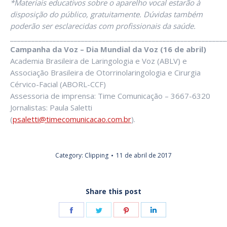
*Materiais educativos sobre o aparelho vocal estarão à
disposição do público, gratuitamente. Dúvidas também
poderão ser esclarecidas com profissionais da saúde.
_____________________________________________________________
Campanha da Voz – Dia Mundial da Voz (16 de abril)
Academia Brasileira de Laringologia e Voz (ABLV) e
Associação Brasileira de Otorrinolaringologia e Cirurgia
Cérvico-Facial (ABORL-CCF)
Assessoria de imprensa: Time Comunicação – 3667-6320
Jornalistas: Paula Saletti
(
psaletti@timecomunicacao.com.br
).
Category:
Clipping
11 de abril de 2017
Share this post
Share
Share
Share
Share
on
on
on
on