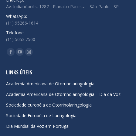
Av. Indianópolis, 1287 - Planalto Paulista - São Paulo - SP
WhatsApp:
(11) 95266-1614
Telefone:
(11) 5053.7500
Encontre-nos em:
Facebook
YouTube
Instagram
page
page
page
opens
opens
opens
LINKS ÚTEIS
in
in
in
Academia Americana de Otorrinolaringologia
new
new
new
Academia Americana de Otorrinolaringologia – Dia da Voz
window
window
window
Sociedade européia de Otorrinolaringologia
Sociedade Européia de Laringologia
Dia Mundial da Voz em Portugal