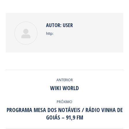
Facebook
Twitter
Pinterest
LinkedIn
AUTOR:
USER
http:
NAVEGAÇÃO
ANTERIOR
DE
WIKI WORLD
Post
anterior:
POST:
PRÓXIMO
PROGRAMA MESA DOS NOTÁVEIS / RÁDIO VINHA DE
Próximo
GOIÁS – 91,9 FM
post: